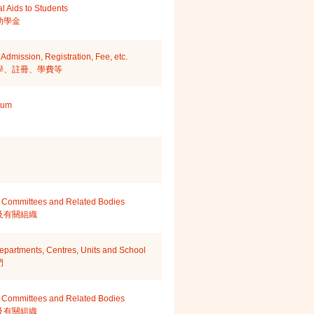
l Aids to Students
助學金
Admission, Registration, Fee, etc.
學、註冊、學費等
lum
 Committees and Related Bodies
及有關組織
epartments, Centres, Units and School
門
 Committees and Related Bodies
及有關組織