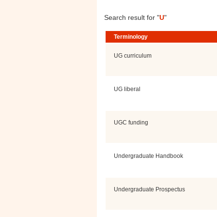
Search result for "
U
"
Terminology
UG curriculum
UG liberal
UGC funding
Undergraduate Handbook
Undergraduate Prospectus