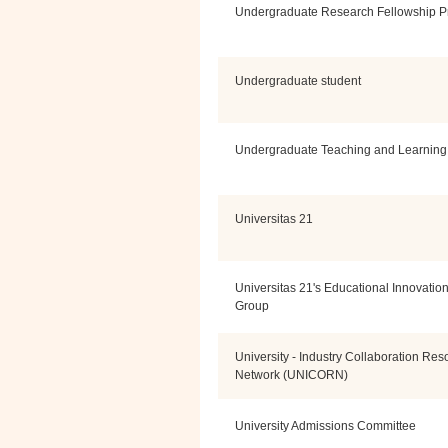
Undergraduate Research Fellowship 
Undergraduate student
Undergraduate Teaching and Learning 
Universitas 21
Universitas 21's Educational Innovatio
Group
University - Industry Collaboration Res
Network (UNICORN)
University Admissions Committee