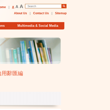
A
A
ome
|
A
About Us
|
Contact Us
|
Sitemap
ons
Multimedia & Social Media
大學校內用辭匯編