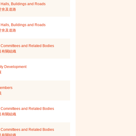
Halls, Buildings and Roads
堂舍及道路
Halls, Buildings and Roads
堂舍及道路
 Committees and Related Bodies
及有關組織
ity Development
展
Members
員
 Committees and Related Bodies
及有關組織
 Committees and Related Bodies
及有關組織