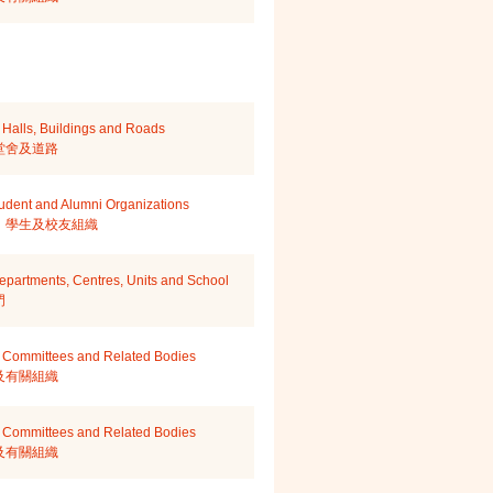
Halls, Buildings and Roads
堂舍及道路
Student and Alumni Organizations
、學生及校友組織
epartments, Centres, Units and School
門
 Committees and Related Bodies
及有關組織
 Committees and Related Bodies
及有關組織