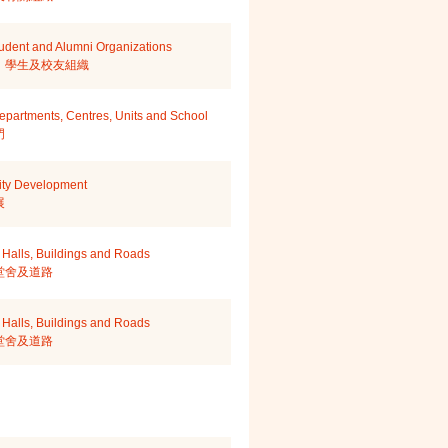
Student and Alumni Organizations
、學生及校友組織
epartments, Centres, Units and School
門
ity Development
展
Halls, Buildings and Roads
堂舍及道路
Halls, Buildings and Roads
堂舍及道路