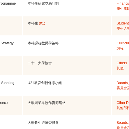
Programme
本科生研究獎助計劃
Financia
學生獎
本科生
(#1)
Student 
學生入
Strategy
本科課程教與學策略
Curricu
課程
二十一大學協會
Others
其他
n Steering
U21教育創新督導小組
Boards,
委員會
ource
大學與業界協作資源網絡
Other D
其他部
大學收生遴選委員會
Boards,
委員會