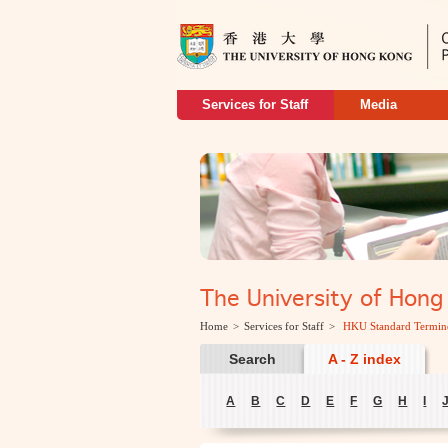
Services for Staff
Media
The University of H
Home
>
Services for Staff
>
HKU Standard Termin
Search
A - Z index
A
B
C
D
E
F
G
H
I