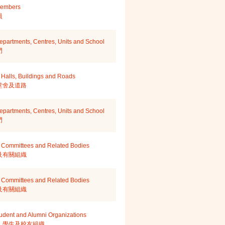
Members
員
epartments, Centres, Units and School
門
Halls, Buildings and Roads
堂舍及道路
epartments, Centres, Units and School
門
 Committees and Related Bodies
及有關組織
 Committees and Related Bodies
及有關組織
Student and Alumni Organizations
、學生及校友組織