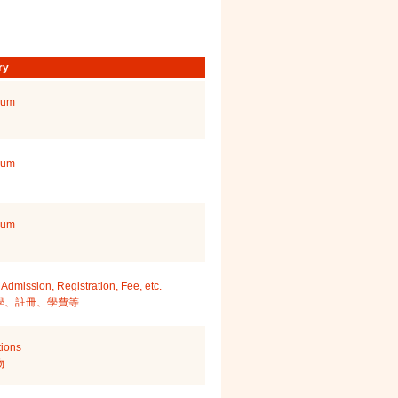
ry
lum
lum
lum
Admission, Registration, Fee, etc.
學、註冊、學費等
tions
物