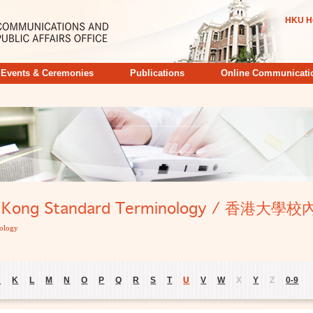
HKU H
Events & Ceremonies
Publications
Online Communicati
ong Kong Standard Terminology / 香港
ology
J
K
L
M
N
O
P
Q
R
S
T
U
V
W
X
Y
Z
0-9