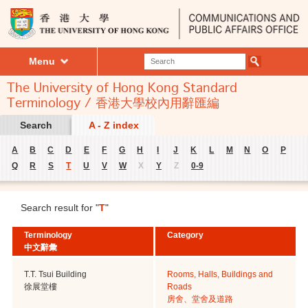
Menu
The University of Hong Kong Standard
Terminology / 香港大學校內用辭匯編
Search
A - Z index
A
B
C
D
E
F
G
H
I
J
K
L
M
N
O
P
Q
R
S
T
U
V
W
X
Y
Z
0-9
Search result for "
T
"
Terminology
Category
中文辭彙
T.T. Tsui Building
Rooms, Halls, Buildings and
徐展堂樓
Roads
房舍、堂舍及道路