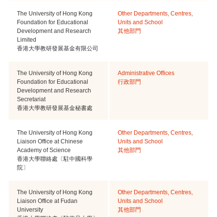
The University of Hong Kong
Other Departments, Centres,
Foundation for Educational
Units and School
Development and Research
其他部門
Limited
香港大學教研發展基金有限公司
The University of Hong Kong
Administrative Offices
Foundation for Educational
行政部門
Development and Research
Secretariat
香港大學教研發展基金秘書處
The University of Hong Kong
Other Departments, Centres,
Liaison Office at Chinese
Units and School
Academy of Science
其他部門
香港大學聯絡處〔駐中國科學
院〕
The University of Hong Kong
Other Departments, Centres,
Liaison Office at Fudan
Units and School
University
其他部門