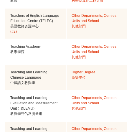
教師
教學及其他工作人員
Teachers of English Language
Other Departments, Centres,
Education Centre (TELEC)
Units and School
英語教師資源中心
其他部門
(#2)
Teaching Academy
Other Departments, Centres,
教學學院
Units and School
其他部門
Teaching and Learning
Higher Degree
Chinese Language
高等學位
中國語文教與學
Teaching and Learning
Other Departments, Centres,
Evaluation and Measurement
Units and School
Unit (T&LEMU)
其他部門
教與學評估及測量組
Teaching and Learning
Other Departments, Centres,