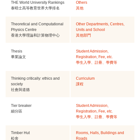
THE World University Rankings
Others
泰晤士高等教育世界大學排名
其他
Theoretical and Computational
Other Departments, Centres,
Physics Centre
Units and School
香港大學理論和計算物理中心
其他部門
Thesis
Student Admission,
畢業論文
Registration, Fee, etc.
學生入學、註冊、學費等
Thinking critically: ethics and
Curriculum
society
課程
社會與道德
Tier breaker
Student Admission,
細分區
Registration, Fee, etc.
學生入學、註冊、學費等
Timber Hut
Rooms, Halls, Buildings and
松舍
Roads