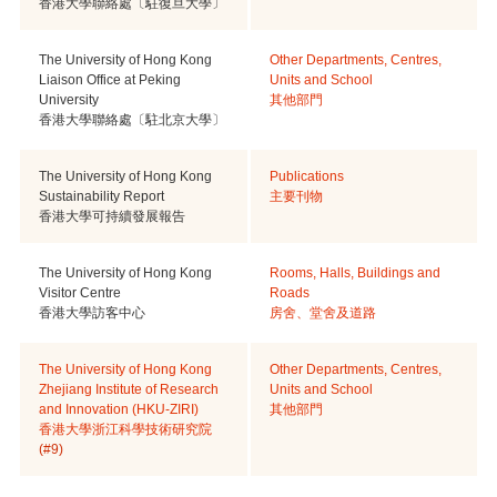
香港大學聯絡處〔駐復旦大學〕
The University of Hong Kong
Other Departments, Centres,
Liaison Office at Peking
Units and School
University
其他部門
香港大學聯絡處〔駐北京大學〕
The University of Hong Kong
Publications
Sustainability Report
主要刊物
香港大學可持續發展報告
The University of Hong Kong
Rooms, Halls, Buildings and
Visitor Centre
Roads
香港大學訪客中心
房舍、堂舍及道路
The University of Hong Kong
Other Departments, Centres,
Zhejiang Institute of Research
Units and School
and Innovation (HKU-ZIRI)
其他部門
香港大學浙江科學技術研究院
(#9)