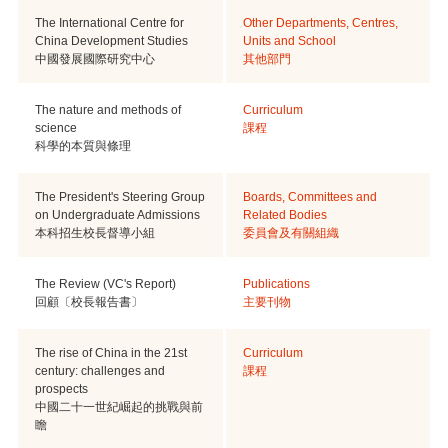
The International Centre for
Other Departments, Centres,
China Development Studies
Units and School
中國發展國際研究中心
其他部門
The nature and methods of
Curriculum
science
課程
科學的本質與條理
The President's Steering Group
Boards, Committees and
on Undergraduate Admissions
Related Bodies
本科招生校長督導小組
委員會及有關組織
The Review (VC's Report)
Publications
回顧〔校長報告書〕
主要刊物
The rise of China in the 21st
Curriculum
century: challenges and
課程
prospects
中國二十一世紀崛起的挑戰與前
瞻