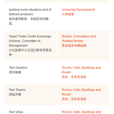
tackling novel situations and ill-
University Development
defined problems
大學發展
善於處理嶄新、未能定性的難
題。
Taipei Trade Centre Exchange
Boards, Committees and
Scheme, Committee of
Related Bodies
Management
委員會及有關組織
台北貿易中心交流計劃管理委員
會
Tam Gardens
Rooms, Halls, Buildings and
譚亦衡樓
Roads
房舍、堂舍及道路
Tam Towers
Rooms, Halls, Buildings and
譚益芳樓
Roads
房舍、堂舍及道路
Tam Villas
Rooms, Halls, Buildings and