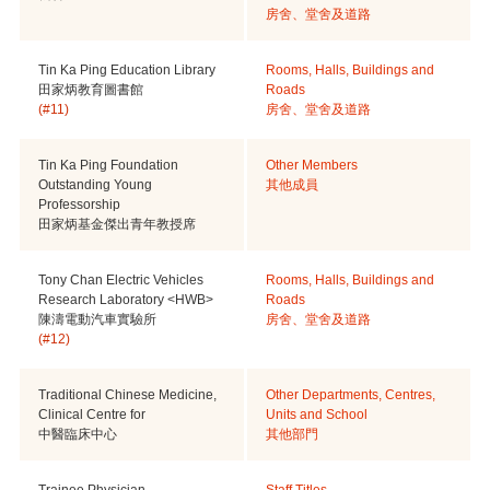
房舍、堂舍及道路
Tin Ka Ping Education Library
Rooms, Halls, Buildings and
田家炳教育圖書館
Roads
(#11)
房舍、堂舍及道路
Tin Ka Ping Foundation
Other Members
Outstanding Young
其他成員
Professorship
田家炳基金傑出青年教授席
Tony Chan Electric Vehicles
Rooms, Halls, Buildings and
Research Laboratory <HWB>
Roads
陳濤電動汽車實驗所
房舍、堂舍及道路
(#12)
Traditional Chinese Medicine,
Other Departments, Centres,
Clinical Centre for
Units and School
中醫臨床中心
其他部門
Trainee Physician
Staff Titles