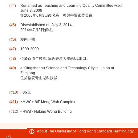
(#4)
Renamed as Teaching and Learning Quality Committee w.e.f
June 3, 2008
於2008年6月3日改名為：教與學質素委員會
(#5)
Disestablished on July 3, 2014.
2014年7月3日解組。
(#6)
校內刊物
(#7)
1999-2009
(#8)
位於百周年校園, 靠近香港大學站C1出口。
(#9)
at Qingshanhu Science and Technology City in Lin’an of
Zhejiang
位於臨安青山湖科技城
(#10)
已拆卸
(#11)
<MWC> 8/F Meng Wah Complex
(#12)
<HWB> Haking Wong Building
About The University of Hong Kong Standard Terminology
HKU