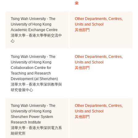
彙
Tsing Wah University - The
Other Departments, Centres,
University of Hong Kong
Units and School
Academic Exchange Centre
其他部門
清華大學 - 香港大學學術交流中
心
Tsing Wah University - The
Other Departments, Centres,
University of Hong Kong
Units and School
Collaboration Centre for
其他部門
Teaching and Research
Development (at Shenzhen)
清華大學 - 香港大學深圳教學與
研究發展中心
Tsing Wah University - The
Other Departments, Centres,
University of Hong Kong
Units and School
Shenzhen Power System
其他部門
Research Institute
清華大學 - 香港大學深圳電力系
統研究所